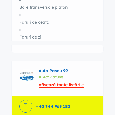
Bare transversale plafon
Faruri de ceață
Faruri de zi
Auto Pascu 99
Activ acum!
Afișează toate listările
+40 744 969 182