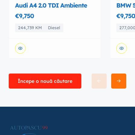
Audi A4 2.0 TDI Ambiente
BMW 5
€9,750
€9,75
244,739 KM
Diesel
277,00
Începe o nouă căutare