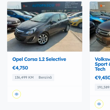
Opel Corsa 1.2 Selective
Volksw
Sport 
€4,750
Tech
€9,45
136,499 KM
Benzină
191,58