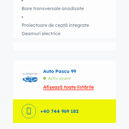
Bare transversale anodizate
Proiectoare de ceață integrate
Geamuri electrice
Auto Pascu 99
Activ acum!
Afișează toate listările
+40 744 969 182