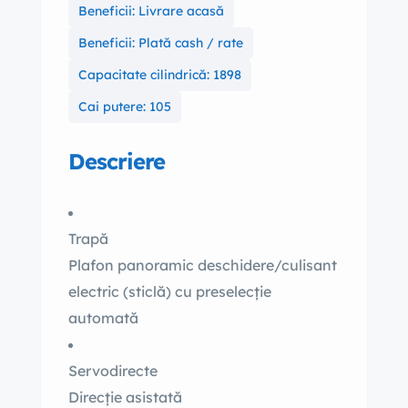
Beneficii: Livrare acasă
Beneficii: Plată cash / rate
Capacitate cilindrică: 1898
Cai putere: 105
Descriere
Trapă
Plafon panoramic deschidere/culisant
electric (sticlă) cu preselecție
automată
Servodirecte
Direcție asistată