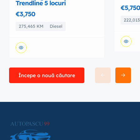
Trendline 5 locuri
€5,75
€3,750
222,01
275,465 KM
Diesel
Începe o nouă căutare