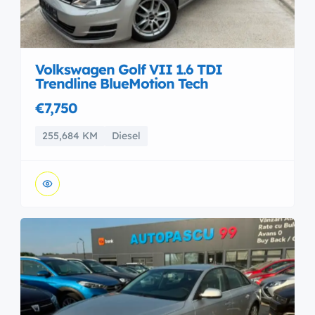
Volkswagen Golf VII 1.6 TDI
Trendline BlueMotion Tech
€7,750
255,684 KM
Diesel