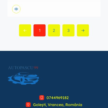
1
2
3
0744969182
Golești, Vrancea, România