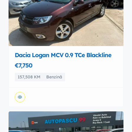
Dacia Logan MCV 0.9 TCe Blackline
€7,750
157,508 KM
Benzină