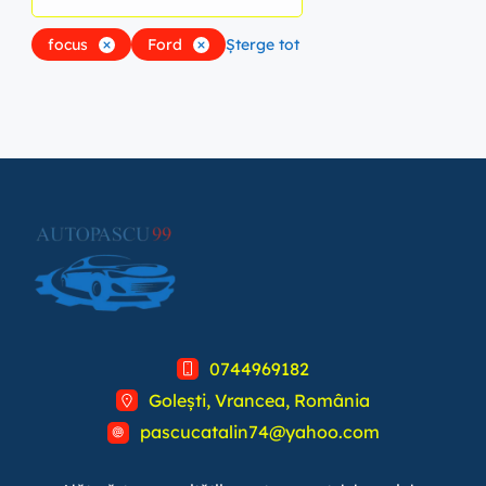
focus
Ford
Șterge tot
0744969182
Golești, Vrancea, România
pascucatalin74@yahoo.com