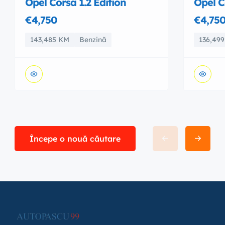
Opel Corsa 1.2 Edition
Opel C
€4,750
€4,75
143,485 KM
Benzină
136,49
Începe o nouă căutare