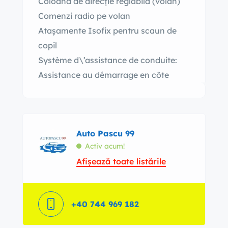
Coloană de direcție reglabilă (volan)
Comenzi radio pe volan
Atașamente Isofix pentru scaun de
copil
Système d\’assistance de conduite:
Assistance au démarrage en côte
Auto Pascu 99
Activ acum!
Afișează toate listările
+40 744 969 182