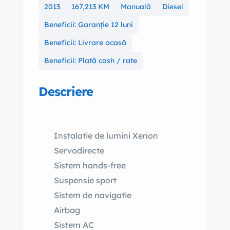
2013
167,213 KM
Manuală
Diesel
Beneficii: Garanție 12 luni
Beneficii: Livrare acasă
Beneficii: Plată cash / rate
Descriere
Instalatie de lumini Xenon
Servodirecte
Sistem hands-free
Suspensie sport
Sistem de navigatie
Airbag
Sistem AC