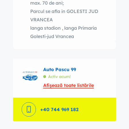
max. 70 de ani;
Parcul se afla in GOLESTI JUD
VRANCEA
langa stadion , langa Primaria
Golesti-jud Vrancea
Auto Pascu 99
Activ acum!
Afișează toate listările
+40 744 969 182