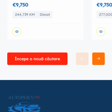
€9,750
€9,75
244,739 KM
Diesel
277,00
Începe o nouă căutare